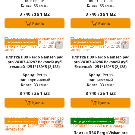
Тон:
Белый
Тон:
Светлый
Класс:
33 класс
Класс:
33 класс
3 740
за 1 м2
3 740
за 1 м2
i
i
Купить
Купить
встроенная подложка
встроенная подложка
Плитка ПВХ Pergo Namsen pad
Плитка ПВХ Pergo Namsen pad
pro V4307-40287 Вековой дуб
pro V4307-40286 Вековой дуб
темный 1251*189*5 (2,128)
бежевый 1251*189*5 (2,128)
Бренд:
Pergo
Бренд:
Pergo
Тон:
Коричневый
Тон:
Бежевый
Класс:
33 класс
Класс:
33 класс
3 740
за 1 м2
3 740
за 1 м2
i
i
Купить
Купить
встроенная подложка
Распродажа
Скоро закончится
Плитка ПВХ Pergo Viskan pro