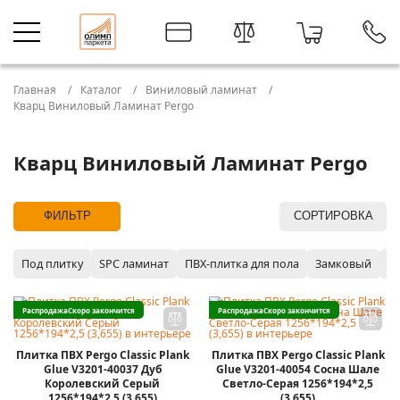
Главная
Каталог
Виниловый ламинат
Кварц Виниловый Ламинат Pergo
Кварц Виниловый Ламинат Pergo
ФИЛЬТР
СОРТИРОВКА
Под плитку
SPC ламинат
ПВХ-плитка для пола
Замковый
P
Распродажа
Скоро закончится
Распродажа
Скоро закончится
Плитка ПВХ Pergo Classic Plank
Плитка ПВХ Pergo Classic Plank
Glue V3201-40037 Дуб
Glue V3201-40054 Сосна Шале
Королевский Серый
Светло-Серая 1256*194*2,5
1256*194*2,5 (3,655)
(3,655)