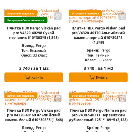
встроенная подложка
встроенная подложка
Распродажа
Скоро закончится
Плитка ПВХ Pergo Viskan pad
Плитка ПВХ Pergo Viskan pad
pro V4320-40298 Сухой
pro V4320-40170 Альпийский
песчаник 610*303*5 (1,848)
камень черный 610*303*5
(1,848)
Бренд:
Pergo
Бренд:
Pergo
Тон:
Бежевый
Тон:
Темный
Класс:
33 класс
Класс:
33 класс
3 740
за 1 м2
3 740
за 1 м2
i
i
Купить
Купить
встроенная подложка
встроенная подложка
Плитка ПВХ Pergo Viskan pad
Плитка ПВХ Pergo Namsen pad
pro V4320-40169 Альпийский
pro V4307-40311 Норвежский
камень белый 610*303*5 (1,848)
дуб меленый 1251*189*5 (2,128)
Бренд:
Pergo
Бренд:
Pergo