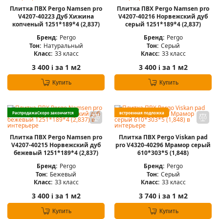
Плитка ПВХ Pergo Namsen pro
Плитка ПВХ Pergo Namsen pro
V4207-40223 Дуб Хижина
V4207-40216 Норвежский дуб
копченый 1251*189*4 (2,837)
серый 1251*189*4 (2,837)
Бренд:
Pergo
Бренд:
Pergo
Тон:
Натуральный
Тон:
Серый
Класс:
33 класс
Класс:
33 класс
3 400
за 1 м2
3 400
за 1 м2
i
i
Купить
Купить
Распродажа
Скоро закончится
встроенная подложка
Плитка ПВХ Pergo Namsen pro
Плитка ПВХ Pergo Viskan pad
V4207-40215 Норвежский дуб
pro V4320-40296 Мрамор серый
бежевый 1251*189*4 (2,837)
610*303*5 (1,848)
Бренд:
Pergo
Бренд:
Pergo
Тон:
Бежевый
Тон:
Серый
Класс:
33 класс
Класс:
33 класс
3 400
за 1 м2
3 740
за 1 м2
i
i
Купить
Купить