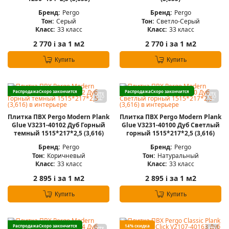
Бренд:
Pergo
Бренд:
Pergo
Тон:
Серый
Тон:
Светло-Серый
Класс:
33 класс
Класс:
33 класс
2 770
за 1 м2
2 770
за 1 м2
i
i
Купить
Купить
Распродажа
Скоро закончится
Распродажа
Скоро закончится
Плитка ПВХ Pergo Modern Plank
Плитка ПВХ Pergo Modern Plank
Glue V3231-40102 Дуб Горный
Glue V3231-40100 Дуб Светлый
темный 1515*217*2,5 (3,616)
горный 1515*217*2,5 (3,616)
Бренд:
Pergo
Бренд:
Pergo
Тон:
Коричневый
Тон:
Натуральный
Класс:
33 класс
Класс:
33 класс
2 895
за 1 м2
2 895
за 1 м2
i
i
Купить
Купить
Распродажа
Скоро закончится
14% скидка