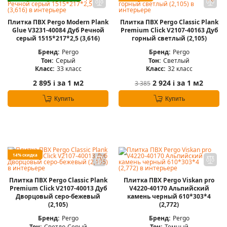
Плитка ПВХ Pergo Modern Plank
Плитка ПВХ Pergo Classic Plank
Glue V3231-40084 Дуб Речной
Premium Click V2107-40163 Дуб
серый 1515*217*2,5 (3,616)
горный светлый (2,105)
Бренд:
Pergo
Бренд:
Pergo
Тон:
Серый
Тон:
Светлый
Класс:
33 класс
Класс:
32 класс
2 895
за 1 м2
2 924
за 1 м2
3 385
i
i
Купить
Купить
14% скидка
Плитка ПВХ Pergo Classic Plank
Плитка ПВХ Pergo Viskan pro
Premium Click V2107-40013 Дуб
V4220-40170 Альпийский
Дворцовый серо-бежевый
камень черный 610*303*4
(2,105)
(2,772)
Бренд:
Pergo
Бренд:
Pergo
Тон:
Светло-Серый
Тон:
Темный