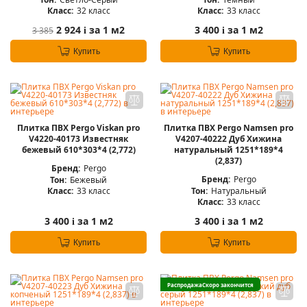
Класс:
32 класс
Класс:
33 класс
2 924
за 1 м2
3 400
за 1 м2
3 385
i
i
Купить
Купить
Плитка ПВХ Pergo Viskan pro
Плитка ПВХ Pergo Namsen pro
V4220-40173 Известняк
V4207-40222 Дуб Хижина
бежевый 610*303*4 (2,772)
натуральный 1251*189*4
(2,837)
Бренд:
Pergo
Бренд:
Pergo
Тон:
Бежевый
Тон:
Натуральный
Класс:
33 класс
Класс:
33 класс
3 400
за 1 м2
3 400
за 1 м2
i
i
Купить
Купить
Распродажа
Скоро закончится