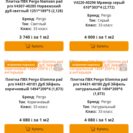
Плитка ПВХ Pergo Namsen pad
V4220-40296 Мрамор серый
pro V4307-40285 Норвежский
610*303*4 (2,772)
дуб светлый 1251*189*5 (2,128)
Бренд:
Pergo
Бренд:
Pergo
Тон:
Серый
Тон:
Светлый
Класс:
33 класс
Класс:
33 класс
3 740
за 1 м2
4 000
за 1 м2
i
i
Купить
Купить
встроенная подложка
встроенная подложка
Плитка ПВХ Pergo Glomma pad
Плитка ПВХ Pergo Glomma pad
pro V4431-40181 Дуб Эйфель
pro V4431-40180 Дуб Эйфель
коричневый 1494*209*6 (1,873)
натуральный 1494*209*6
(1,873)
Бренд:
Pergo
Бренд:
Pergo
Тон:
Коричневый
Тон:
Натуральный
Класс:
33 класс
Класс:
33 класс
4 080
за 1 м2
4 080
за 1 м2
i
i
Купить
Купить