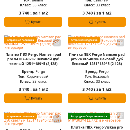
Тон:
Белый
Тон:
Светлый
Класс:
33 класс
Класс:
33 класс
3 740
за 1 м2
3 740
за 1 м2
i
i
Купить
Купить
встроенная подложка
встроенная подложка
Плитка ПВХ Pergo Namsen pad
Плитка ПВХ Pergo Namsen pad
pro V4307-40287 Вековой дуб
pro V4307-40286 Вековой дуб
темный 1251*189*5 (2,128)
бежевый 1251*189*5 (2,128)
Бренд:
Pergo
Бренд:
Pergo
Тон:
Коричневый
Тон:
Бежевый
Класс:
33 класс
Класс:
33 класс
3 740
за 1 м2
3 740
за 1 м2
i
i
Купить
Купить
встроенная подложка
Распродажа
Скоро закончится
Плитка ПВХ Pergo Viskan pro