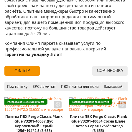
свой проект нам на почту для детального и точного
расчёта. Опытные менеджеры быстро и качественно
обработают ваш запрос и предложат оптимальный
вариант, для вашего помещения! Вся продукция высокого
качества, поэтому на большинство товаров действует
гарантия до 5 - 25 лет.
Компания Олимп паркета оказывает услуги по
профессиональной укладке напольных покрытий -
гарантия на укладку 5 лет
!
ФИЛЬТР
СОРТИРОВКА
Под плитку
SPC ламинат
ПВХ-плитка для пола
Замковый
P
Распродажа
Скоро закончится
Распродажа
Скоро закончится
Плитка ПВХ Pergo Classic Plank
Плитка ПВХ Pergo Classic Plank
Glue V3201-40037 Дуб
Glue V3201-40054 Сосна Шале
Королевский Серый
Светло-Серая 1256*194*2,5
1256*194*2,5 (3,655)
(3,655)