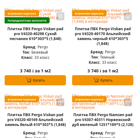
встроенная подложка
встроенная подложка
Распродажа
Скоро закончится
Плитка ПВХ Pergo Viskan pad
Плитка ПВХ Pergo Viskan pad
pro V4320-40298 Сухой
pro V4320-40170 Альпийский
песчаник 610*303*5 (1,848)
камень черный 610*303*5
(1,848)
Бренд:
Pergo
Бренд:
Pergo
Тон:
Бежевый
Тон:
Темный
Класс:
33 класс
Класс:
33 класс
3 740
за 1 м2
3 740
за 1 м2
i
i
Купить
Купить
встроенная подложка
встроенная подложка
Плитка ПВХ Pergo Viskan pad
Плитка ПВХ Pergo Namsen pad
pro V4320-40169 Альпийский
pro V4307-40311 Норвежский
камень белый 610*303*5 (1,848)
дуб меленый 1251*189*5 (2,128)
Бренд:
Pergo
Бренд:
Pergo