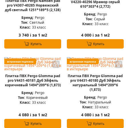
Плитка ПВХ Pergo Namsen pad
V4220-40296 Мрамор серый
pro V4307-40285 Норвежский
610*303*4 (2,772)
дуб светлый 1251*189*5 (2,128)
Бренд:
Pergo
Бренд:
Pergo
Тон:
Серый
Тон:
Светлый
Класс:
33 класс
Класс:
33 класс
3 740
за 1 м2
4 000
за 1 м2
i
i
Купить
Купить
встроенная подложка
встроенная подложка
Плитка ПВХ Pergo Glomma pad
Плитка ПВХ Pergo Glomma pad
pro V4431-40181 Дуб Эйфель
pro V4431-40180 Дуб Эйфель
коричневый 1494*209*6 (1,873)
натуральный 1494*209*6
(1,873)
Бренд:
Pergo
Бренд:
Pergo
Тон:
Коричневый
Тон:
Натуральный
Класс:
33 класс
Класс:
33 класс
4 080
за 1 м2
4 080
за 1 м2
i
i
Купить
Купить