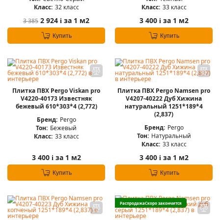
Класс:
32 класс
Класс:
33 класс
2 924
за 1 м2
3 400
за 1 м2
3 385
i
i
Купить
Купить
Плитка ПВХ Pergo Viskan pro
Плитка ПВХ Pergo Namsen pro
V4220-40173 Известняк
V4207-40222 Дуб Хижина
бежевый 610*303*4 (2,772)
натуральный 1251*189*4
(2,837)
Бренд:
Pergo
Бренд:
Pergo
Тон:
Бежевый
Тон:
Натуральный
Класс:
33 класс
Класс:
33 класс
3 400
за 1 м2
3 400
за 1 м2
i
i
Купить
Купить
Распродажа
Скоро закончится