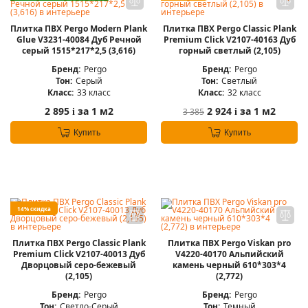
Плитка ПВХ Pergo Modern Plank
Плитка ПВХ Pergo Classic Plank
Glue V3231-40084 Дуб Речной
Premium Click V2107-40163 Дуб
серый 1515*217*2,5 (3,616)
горный светлый (2,105)
Бренд:
Pergo
Бренд:
Pergo
Тон:
Серый
Тон:
Светлый
Класс:
33 класс
Класс:
32 класс
2 895
за 1 м2
2 924
за 1 м2
3 385
i
i
Купить
Купить
14% скидка
Плитка ПВХ Pergo Classic Plank
Плитка ПВХ Pergo Viskan pro
Premium Click V2107-40013 Дуб
V4220-40170 Альпийский
Дворцовый серо-бежевый
камень черный 610*303*4
(2,105)
(2,772)
Бренд:
Pergo
Бренд:
Pergo
Тон:
Светло-Серый
Тон:
Темный