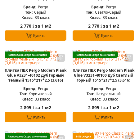
Бренд:
Pergo
Бренд:
Pergo
Тон:
Серый
Тон:
Светло-Серый
Класс:
33 класс
Класс:
33 класс
2 770
за 1 м2
2 770
за 1 м2
i
i
Купить
Купить
Распродажа
Скоро закончится
Распродажа
Скоро закончится
Плитка ПВХ Pergo Modern Plank
Плитка ПВХ Pergo Modern Plank
Glue V3231-40102 Дуб Горный
Glue V3231-40100 Дуб Светлый
темный 1515*217*2,5 (3,616)
горный 1515*217*2,5 (3,616)
Бренд:
Pergo
Бренд:
Pergo
Тон:
Коричневый
Тон:
Натуральный
Класс:
33 класс
Класс:
33 класс
2 895
за 1 м2
2 895
за 1 м2
i
i
Купить
Купить
Распродажа
Скоро закончится
14% скидка