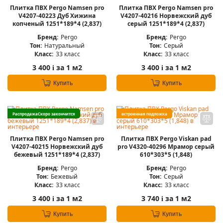
Плитка ПВХ Pergo Namsen pro
Плитка ПВХ Pergo Namsen pro
V4207-40223 Дуб Хижина
V4207-40216 Норвежский дуб
копченый 1251*189*4 (2,837)
серый 1251*189*4 (2,837)
Бренд:
Pergo
Бренд:
Pergo
Тон:
Натуральный
Тон:
Серый
Класс:
33 класс
Класс:
33 класс
3 400
за 1 м2
3 400
за 1 м2
i
i
Купить
Купить
Распродажа
Скоро закончится
встроенная подложка
Плитка ПВХ Pergo Namsen pro
Плитка ПВХ Pergo Viskan pad
V4207-40215 Норвежский дуб
pro V4320-40296 Мрамор серый
бежевый 1251*189*4 (2,837)
610*303*5 (1,848)
Бренд:
Pergo
Бренд:
Pergo
Тон:
Бежевый
Тон:
Серый
Класс:
33 класс
Класс:
33 класс
3 400
за 1 м2
3 740
за 1 м2
i
i
Купить
Купить